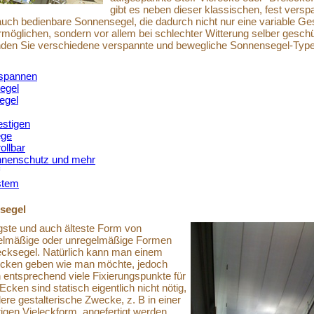
gibt es neben dieser klassischen, fest versp
uch bedienbare Sonnensegel, die dadurch nicht nur eine variable Ge
öglichen, sondern vor allem bei schlechter Witterung selber geschü
inden Sie verschiedene verspannte und bewegliche Sonnensegel-Typ
rspannen
egel
egel
estigen
ege
ollbar
nnenschutz und mehr
stem
segel
gste und auch älteste Form von
elmäßige oder unregelmäßige Formen
ecksegel. Natürlich kann man einem
Ecken geben wie man möchte, jedoch
entsprechend viele Fixierungspunkte für
 Ecken sind statisch eigentlich nicht nötig,
re gestalterische Zwecke, z. B in einer
igen Vieleckform, angefertigt werden.