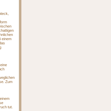
hteck,
kform
wischen
hattigen
hnlichen
i einem
das
g
 eine
uch
weglichen
ise. Zum
m
 einem
se
uch tut.