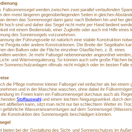
edienung
 Faltsonnensegel werden zwischen zwei parallel verlaufenden Span
n den meist längeren gegenüberliegenden Seiten in gleichen Abständ
an denen das Sonnensegel dann ganz nach Belieben hin und her glei
t hoch sind und daher das Segel nicht mehr per Hand bedient werd
hkeit mit einem Bedienstab, einer Zugkette oder auch mit Hilfe eines 
ienung des Sonnensegels vorzunehmen.
nnung der Führungsseile ist natürlich eine stabile Konstruktion notw
ne Pergola oder andere Konstruktionen. Die Breite der Segelbahn ka
en den Balken oder die Fläche einzelner Glasflächen, z. B. eines
nitten werden. Je mehr Faltsegel nebeneinander angeordnet werden,
ie Licht- und Wärmeregulierung. So können auch sehr große Flächen b
n Sonnenschutzanlagen oftmals nicht möglich oder im besten Falle 
eise
ch die Pflege mehrerer kleiner Faltsegel viel einfacher als bei einem 
abnehmen und in der Maschine waschen, ohne dabei ihr Füllvermöge
wendung im Freien kann ein Faltsonnensegel durchaus auch als Reg
rechenden
Stoffauswahl
und einem leichten Neigungswinkel, durch den
t abfließen kann, sitzt man nicht nur bei schlechtem Wetter im Tro
ch gefährliche Wasseransammlungen auf dem Sonnensegel (Wassers
 die Konstruktion des Sonnensegels beschädigen könnten.
segel
l bieten bei der Gestaltung des Sicht- und Sonnenschutzes im Auße