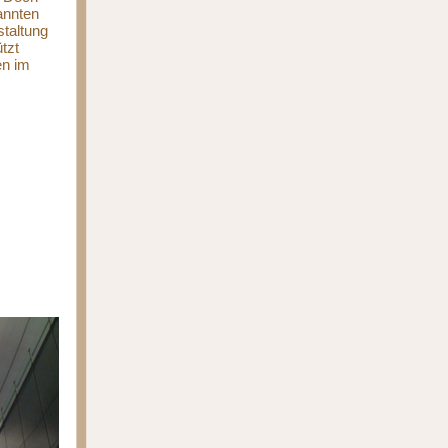
annten
staltung
tzt
en im