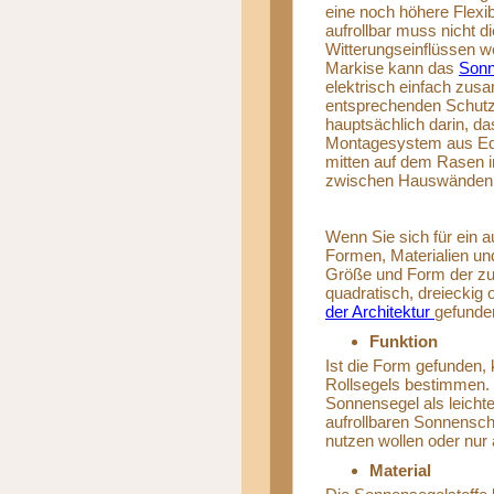
eine noch höhere Flexi
aufrollbar muss nicht 
Witterungseinflüssen we
Markise kann das
Sonn
elektrisch einfach zusa
entsprechenden Schutzh
hauptsächlich darin, d
Montagesystem aus Ede
mitten auf dem Rasen in
zwischen Hauswänden, 
Wenn Sie sich für ein 
Formen, Materialien un
Größe und Form der zu 
quadratisch, dreieckig 
der Architektur
gefunde
Funktion
Ist die Form gefunden,
Rollsegels bestimmen. 
Sonnensegel als leicht
aufrollbaren Sonnensch
nutzen wollen oder nur
Material