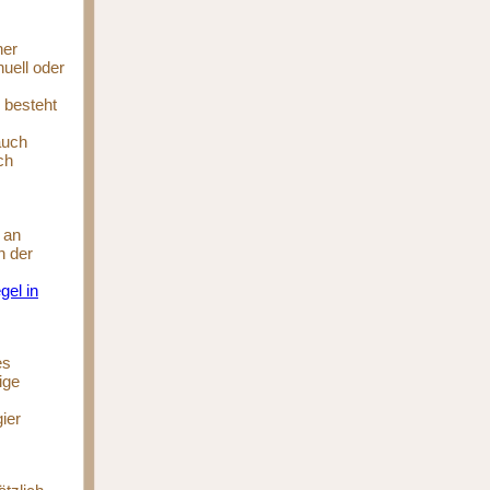
ner
uell oder
 besteht
auch
ch
 an
h der
el in
es
ige
ier