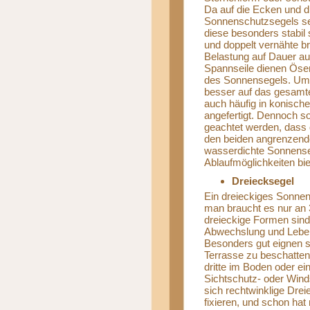
Da auf die Ecken und d
Sonnenschutzsegels se
diese besonders stabil 
und doppelt vernähte b
Belastung auf Dauer au
Spannseile dienen Öse
des Sonnensegels. Um 
besser auf das gesamte
auch häufig in konische
angefertigt. Dennoch s
geachtet werden, dass 
den beiden angrenzende
wasserdichte Sonnense
Ablaufmöglichkeiten bie
Dreiecksegel
Ein dreieckiges Sonnen
man braucht es nur an 
dreieckige Formen sind 
Abwechslung und Leben 
Besonders gut eignen 
Terrasse zu beschatten
dritte im Boden oder ei
Sichtschutz- oder Wind
sich rechtwinklige Dre
fixieren, und schon ha