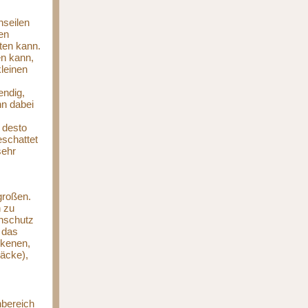
nseilen
en
ten kann.
en kann,
kleinen
endig,
nn dabei
 desto
eschattet
sehr
großen.
n zu
enschutz
 das
ckenen,
äcke),
nbereich