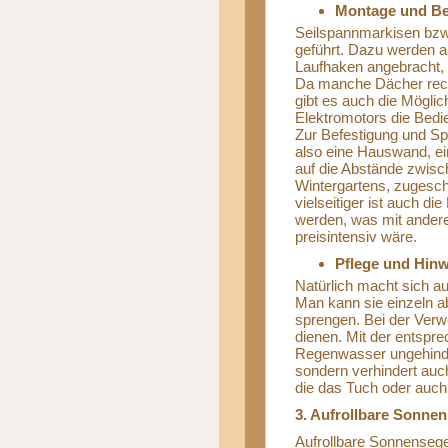
Montage und B
Seilspannmarkisen bzw.
geführt. Dazu werden a
Laufhaken angebracht, 
Da manche Dächer rech
gibt es auch die Möglic
Elektromotors die Bed
Zur Befestigung und Spa
also eine Hauswand, ei
auf die Abstände zwisch
Wintergartens, zugesch
vielseitiger ist auch d
werden, was mit andere
preisintensiv wäre.
Pflege und Hinw
Natürlich macht sich au
Man kann sie einzeln 
sprengen. Bei der Ver
dienen. Mit der entsp
Regenwasser ungehinder
sondern verhindert au
die das Tuch oder auch
3. Aufrollbare Sonnen
Aufrollbare Sonnensege