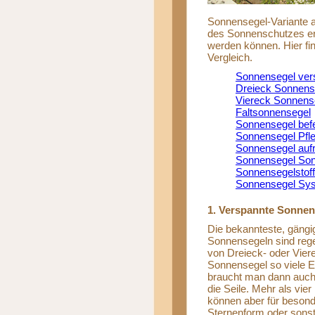
Sonnensegel-Variante a
des Sonnenschutzes erm
werden können. Hier f
Vergleich.
Sonnensegel ve
Dreieck Sonnens
Viereck Sonnens
Faltsonnensegel
Sonnensegel bef
Sonnensegel Pfl
Sonnensegel aufr
Sonnensegel So
Sonnensegelstoff
Sonnensegel Sy
1. Verspannte Sonnen
Die bekannteste, gängi
Sonnensegeln sind reg
von Dreieck- oder Vier
Sonnensegel so viele 
braucht man dann auch 
die Seile. Mehr als vier
können aber für besonde
Sternenform oder sonst