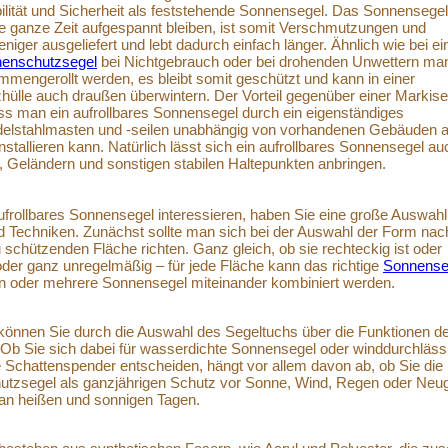
bilität und Sicherheit als feststehende Sonnensegel. Das Sonnensegel
die ganze Zeit aufgespannt bleiben, ist somit Verschmutzungen und
niger ausgeliefert und lebt dadurch einfach länger. Ähnlich wie bei ei
enschutzsegel
bei Nichtgebrauch oder bei drohenden Unwettern man
mmengerollt werden, es bleibt somit geschützt und kann in einer
ülle auch draußen überwintern. Der Vorteil gegenüber einer Markise
ass man ein aufrollbares Sonnensegel durch ein eigenständiges
lstahlmasten und -seilen unabhängig von vorhandenen Gebäuden 
stallieren kann. Natürlich lässt sich ein aufrollbares Sonnensegel au
Geländern und sonstigen stabilen Haltepunkten anbringen.
aufrollbares Sonnensegel interessieren, haben Sie eine große Auswahl
d Techniken. Zunächst sollte man sich bei der Auswahl der Form nac
schützenden Fläche richten. Ganz gleich, ob sie rechteckig ist oder
oder ganz unregelmäßig – für jede Fläche kann das richtige
Sonnenseg
n oder mehrere Sonnensegel miteinander kombiniert werden.
 können Sie durch die Auswahl des Segeltuchs über die Funktionen d
Ob Sie sich dabei für wasserdichte Sonnensegel oder winddurchläss
e Schattenspender entscheiden, hängt vor allem davon ab, ob Sie die
utzsegel als ganzjährigen Schutz vor Sonne, Wind, Regen oder Neug
 an heißen und sonnigen Tagen.