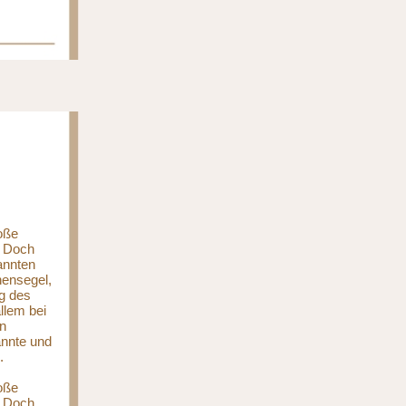
oße
. Doch
annten
nensegel,
ng des
llem bei
en
annte und
.
oße
. Doch