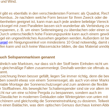
n und Wind.
 gibt es ebenfalls in den verschiedensten Formen: als Quadrat, Rec
Rhombus. Je nachdem welche Form besser für Ihren Zweck oder die
benheiten geeignet ist, kann man auch jede andere beliebige Vierec
recksegel mit zwei Parallelen lassen sich wunderbar als Verbindung z
spannen, z. B. um einen Seiteneingang zu überdachen oder einen sc
 Durch unterschiedlich hohe Fixierungspunkte kann auch einem gewö
gel ein ungewöhnliches Aussehen gegeben werden. Außerdem ist be
segel
ein Neigungswinkel von mindestens 10 Grad notwendig, damit 
en kann und sich keine Wassersäcke bilden, die das Material unnöti
 auch Seilspannmarkisen genannt
 ähnlich wie Markisen, nur dass sich der Stoff beim Einholen nicht um
 in gleichmäßige Falten zusammenlegt. Deshalb werden sie oftmals a
annt.
eichnung Ihnen besser gefällt, liegen Sie immer richtig, denn die be
aben sowohl etwas von einem Sonnensegel, als auch von einer Mark
variable Montage der Sonnenschutzsegel und zum anderen die flexible
Stoffbahnen. Als beweglicher Schattenspender sind sie vor allem i
icht nur um eine schöne Pergola zu bespannen, sondern auch im
m Glasdächer in modernen Gebäuden oder Wintergärten von unten mit
chönern und gleichzeitig die Sonneneinstrahlung zu dosieren. Teilwei
an einen Baldachin, was dem optischen Genuss durchaus keinen Abbr