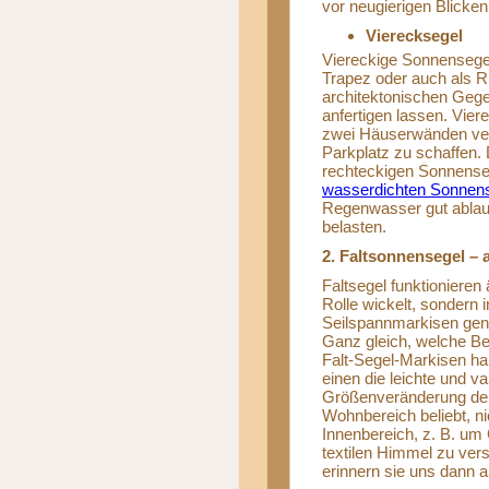
vor neugierigen Blicke
Vierecksegel
Viereckige Sonnensegel
Trapez oder auch als 
architektonischen Gege
anfertigen lassen. Vie
zwei Häuserwänden ver
Parkplatz zu schaffen.
rechteckigen Sonnense
wasserdichten Sonnen
Regenwasser gut ablauf
belasten.
2. Faltsonnensegel –
Faltsegel funktionieren
Rolle wickelt, sondern
Seilspannmarkisen gen
Ganz gleich, welche Bez
Falt-Segel-Markisen h
einen die leichte und 
Größenveränderung der 
Wohnbereich beliebt, n
Innenbereich, z. B. u
textilen Himmel zu vers
erinnern sie uns dann 