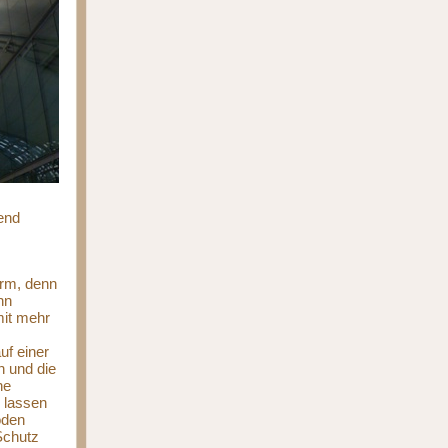
end
orm, denn
nn
mit mehr
uf einer
n und die
he
 lassen
oden
Schutz